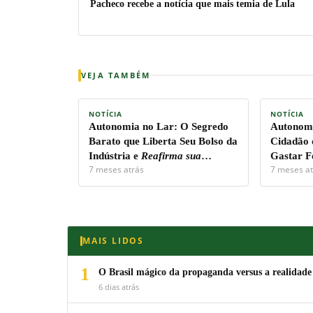
Pacheco recebe a notícia que mais temia de Lula
VEJA TAMBÉM
NOTÍCIA
NOTÍCIA
Autonomia no Lar:
O Segredo
Autonomi
Barato que Liberta Seu Bolso da
Cidadão 
Indústria e
Reafirma sua
Gastar F
7 meses atrás
7 meses at
Soberania Pessoal!
Capital.
MAIS LIDOS
1
O Brasil mágico da propaganda versus a realidade
6 dias atrás