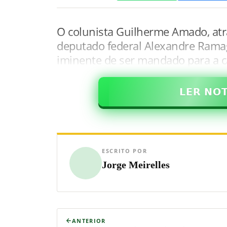
O colunista Guilherme Amado, atra
deputado federal Alexandre Ramag
iminente de ser mandado para a cad
𝗟𝗘𝗥 𝗡𝗢
ESCRITO POR
Jorge Meirelles
ANTERIOR