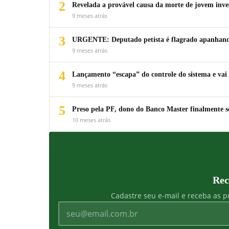
2
Revelada a provável causa da morte de jovem inv
9 meses atrás
3
URGENTE: Deputado petista é flagrado apanhando
9 meses atrás
4
Lançamento “escapa” do controle do sistema e vai 
9 meses atrás
5
Preso pela PF, dono do Banco Master finalmente s
10 meses atrás
Rec
Cadastre seu e-mail e receba as pr