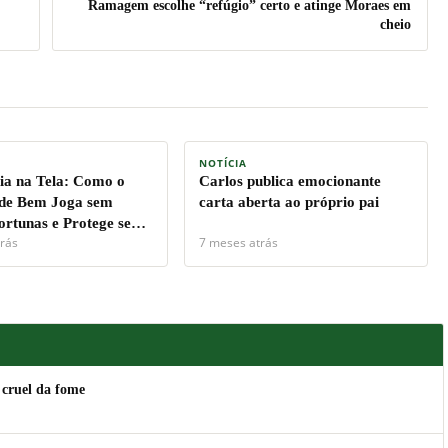
Ramagem escolhe “refúgio” certo e atinge Moraes em
cheio
NOTÍCIA
a na Tela: Como o
Carlos publica emocionante
de Bem Joga sem
carta aberta ao próprio pai
ortunas e Protege seu
rás
7 meses atrás
 cruel da fome