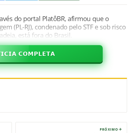
vés do portal PlatôBR, afirmou que o
em (PL-RJ), condenado pelo STF e sob risco
eia, está fora do Brasil.
𝗜𝗖𝗜𝗔 𝗖𝗢𝗠𝗣𝗟𝗘𝗧𝗔
PRÓXIMO