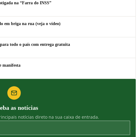
estigada na “Farra do INSS”
 em briga na rua (veja o vídeo)
para todo o país com entrega gratuita
e manifesta
eba as notícias
incipais notícias direto na sua caixa de entrada.