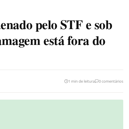
ado pelo STF e sob
Ramagem está fora do
1 min de leitura
0 comentários