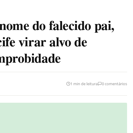
nome do falecido pai,
ife virar alvo de
improbidade
1 min de leitura
0 comentários