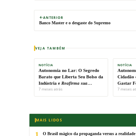
ANTERIOR
Banco Master e o desgaste do Supremo
VEJA TAMBÉM
NOTÍCIA
NOTÍCIA
Autonomia no Lar:
O Segredo
Autonomi
Barato que Liberta Seu Bolso da
Cidadão 
Indústria e
Reafirma sua
Gastar F
7 meses atrás
7 meses at
Soberania Pessoal!
Capital.
MAIS LIDOS
1
O Brasil mágico da propaganda versus a realidade