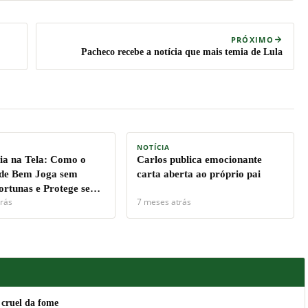
PRÓXIMO
Pacheco recebe a notícia que mais temia de Lula
NOTÍCIA
a na Tela: Como o
Carlos publica emocionante
de Bem Joga sem
carta aberta ao próprio pai
ortunas e Protege seu
rás
7 meses atrás
 cruel da fome