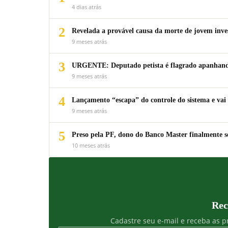
4 dias atrás
2
Revelada a provável causa da morte de jovem inv
9 meses atrás
3
URGENTE: Deputado petista é flagrado apanhando
9 meses atrás
4
Lançamento “escapa” do controle do sistema e vai 
9 meses atrás
5
Preso pela PF, dono do Banco Master finalmente s
10 meses atrás
Rec
Cadastre seu e-mail e receba as pr