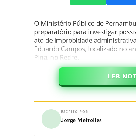
O Ministério Público de Pernamb
preparatório para investigar possí
ato de improbidade administrativ
Eduardo Campos, localizado no an
Pina, no Recife.
𝗟𝗘𝗥 𝗡𝗢
ESCRITO POR
Jorge Meirelles