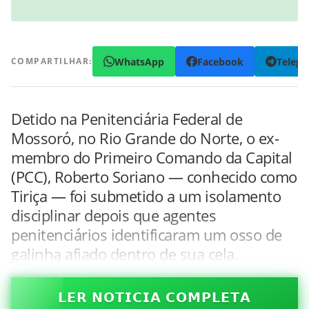
WhatsApp
Facebook
Teleg
COMPARTILHAR:
Detido na Penitenciária Federal de
Mossoró, no Rio Grande do Norte, o ex-
membro do Primeiro Comando da Capital
(PCC), Roberto Soriano — conhecido como
Tiriça — foi submetido a um isolamento
disciplinar depois que agentes
penitenciários identificaram um osso de
galinha afiado dentro de sua cela.
𝗟𝗘𝗥 𝗡𝗢𝗧𝗜𝗖𝗜𝗔 𝗖𝗢𝗠𝗣𝗟𝗘𝗧𝗔