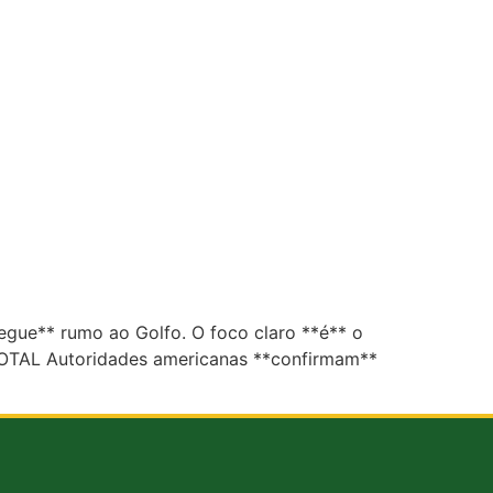
egue** rumo ao Golfo. O foco claro **é** o
TOTAL Autoridades americanas **confirmam**