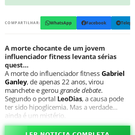
WhatsApp
Facebook
Teleg
COMPARTILHAR:
A morte chocante de um jovem
influenciador fitness levanta sérias
quest…
A morte do influenciador fitness
Gabriel
Ganley
, de apenas 22 anos, virou
manchete e gerou
grande debate
.
Segundo o portal
LeoDias
, a causa pode
ter sido hipoglicemia. Mas a verdade…
ainda é um mistério.
𝗟𝗘𝗥 𝗡𝗢𝗧𝗜𝗖𝗜𝗔 𝗖𝗢𝗠𝗣𝗟𝗘𝗧𝗔